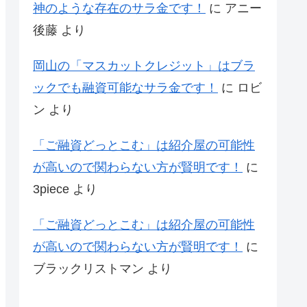
神のような存在のサラ金です！
に
アニー
後藤
より
岡山の「マスカットクレジット」はブラ
ックでも融資可能なサラ金です！
に
ロビ
ン
より
「ご融資どっとこむ」は紹介屋の可能性
が高いので関わらない方が賢明です！
に
3piece
より
「ご融資どっとこむ」は紹介屋の可能性
が高いので関わらない方が賢明です！
に
ブラックリストマン
より