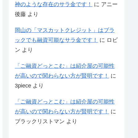
神のような存在のサラ金です！
に
アニー
後藤
より
岡山の「マスカットクレジット」はブラ
ックでも融資可能なサラ金です！
に
ロビ
ン
より
「ご融資どっとこむ」は紹介屋の可能性
が高いので関わらない方が賢明です！
に
3piece
より
「ご融資どっとこむ」は紹介屋の可能性
が高いので関わらない方が賢明です！
に
ブラックリストマン
より