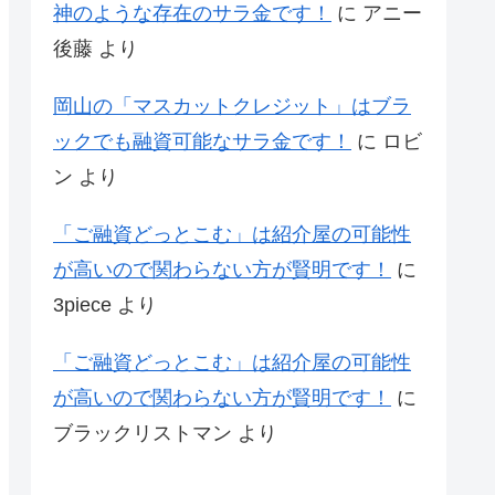
神のような存在のサラ金です！
に
アニー
後藤
より
岡山の「マスカットクレジット」はブラ
ックでも融資可能なサラ金です！
に
ロビ
ン
より
「ご融資どっとこむ」は紹介屋の可能性
が高いので関わらない方が賢明です！
に
3piece
より
「ご融資どっとこむ」は紹介屋の可能性
が高いので関わらない方が賢明です！
に
ブラックリストマン
より