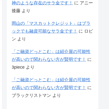
神のような存在のサラ金です！
に
アニー
後藤
より
岡山の「マスカットクレジット」はブラ
ックでも融資可能なサラ金です！
に
ロビ
ン
より
「ご融資どっとこむ」は紹介屋の可能性
が高いので関わらない方が賢明です！
に
3piece
より
「ご融資どっとこむ」は紹介屋の可能性
が高いので関わらない方が賢明です！
に
ブラックリストマン
より