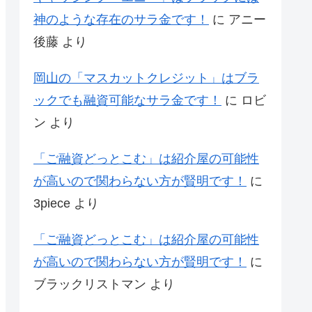
神のような存在のサラ金です！
に
アニー
後藤
より
岡山の「マスカットクレジット」はブラ
ックでも融資可能なサラ金です！
に
ロビ
ン
より
「ご融資どっとこむ」は紹介屋の可能性
が高いので関わらない方が賢明です！
に
3piece
より
「ご融資どっとこむ」は紹介屋の可能性
が高いので関わらない方が賢明です！
に
ブラックリストマン
より