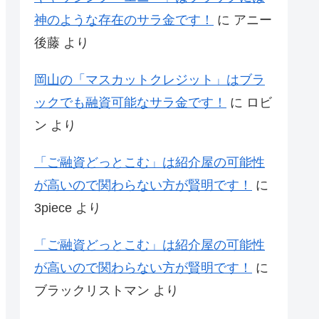
神のような存在のサラ金です！
に
アニー
後藤
より
岡山の「マスカットクレジット」はブラ
ックでも融資可能なサラ金です！
に
ロビ
ン
より
「ご融資どっとこむ」は紹介屋の可能性
が高いので関わらない方が賢明です！
に
3piece
より
「ご融資どっとこむ」は紹介屋の可能性
が高いので関わらない方が賢明です！
に
ブラックリストマン
より