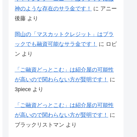
神のような存在のサラ金です！
に
アニー
後藤
より
岡山の「マスカットクレジット」はブラ
ックでも融資可能なサラ金です！
に
ロビ
ン
より
「ご融資どっとこむ」は紹介屋の可能性
が高いので関わらない方が賢明です！
に
3piece
より
「ご融資どっとこむ」は紹介屋の可能性
が高いので関わらない方が賢明です！
に
ブラックリストマン
より