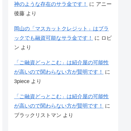
神のような存在のサラ金です！
に
アニー
後藤
より
岡山の「マスカットクレジット」はブラ
ックでも融資可能なサラ金です！
に
ロビ
ン
より
「ご融資どっとこむ」は紹介屋の可能性
が高いので関わらない方が賢明です！
に
3piece
より
「ご融資どっとこむ」は紹介屋の可能性
が高いので関わらない方が賢明です！
に
ブラックリストマン
より