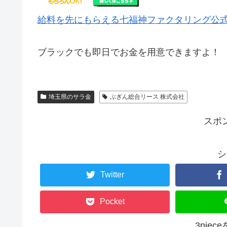
給料を先にもらえる七福神ファクタリング公
ブラックでも即日でお金を用意できますよ！
埼玉県のサラ金
ぶぎん総合リース 株式会社
スポ
シ
Twitter
Pocket
3pie