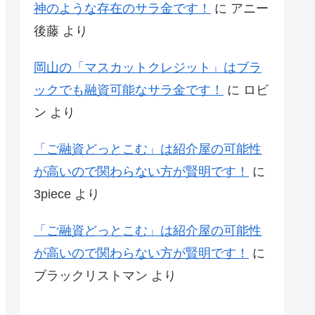
神のような存在のサラ金です！
に
アニー
後藤
より
岡山の「マスカットクレジット」はブラ
ックでも融資可能なサラ金です！
に
ロビ
ン
より
「ご融資どっとこむ」は紹介屋の可能性
が高いので関わらない方が賢明です！
に
3piece
より
「ご融資どっとこむ」は紹介屋の可能性
が高いので関わらない方が賢明です！
に
ブラックリストマン
より