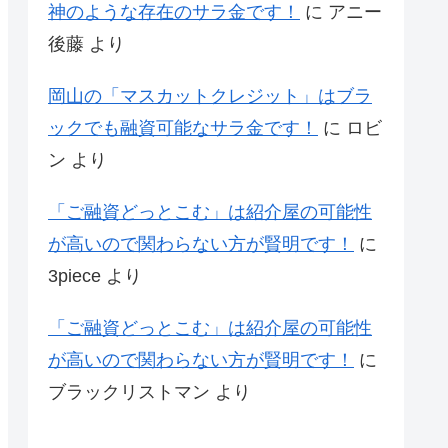
神のような存在のサラ金です！
に
アニー
後藤
より
岡山の「マスカットクレジット」はブラ
ックでも融資可能なサラ金です！
に
ロビ
ン
より
「ご融資どっとこむ」は紹介屋の可能性
が高いので関わらない方が賢明です！
に
3piece
より
「ご融資どっとこむ」は紹介屋の可能性
が高いので関わらない方が賢明です！
に
ブラックリストマン
より