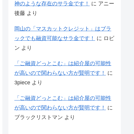
神のような存在のサラ金です！
に
アニー
後藤
より
岡山の「マスカットクレジット」はブラ
ックでも融資可能なサラ金です！
に
ロビ
ン
より
「ご融資どっとこむ」は紹介屋の可能性
が高いので関わらない方が賢明です！
に
3piece
より
「ご融資どっとこむ」は紹介屋の可能性
が高いので関わらない方が賢明です！
に
ブラックリストマン
より