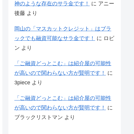
神のような存在のサラ金です！
に
アニー
後藤
より
岡山の「マスカットクレジット」はブラ
ックでも融資可能なサラ金です！
に
ロビ
ン
より
「ご融資どっとこむ」は紹介屋の可能性
が高いので関わらない方が賢明です！
に
3piece
より
「ご融資どっとこむ」は紹介屋の可能性
が高いので関わらない方が賢明です！
に
ブラックリストマン
より