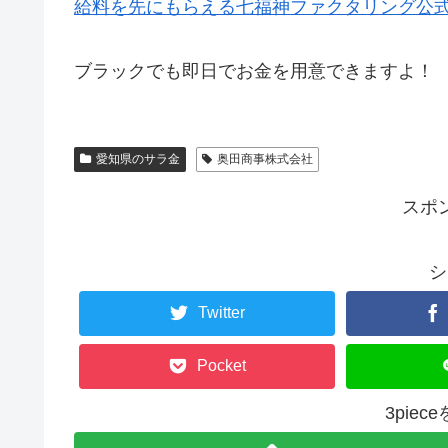
給料を先にもらえる七福神ファクタリング公
ブラックでも即日でお金を用意できますよ！
愛知県のサラ金
奥田商事株式会社
スポ
シ
Twitter
Pocket
3pie