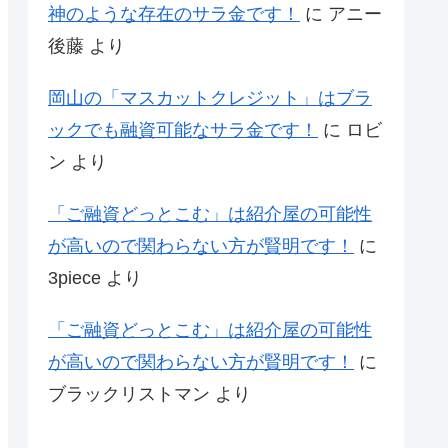
神のような存在のサラ金です！
に
アニー
後藤
より
岡山の「マスカットクレジット」はブラ
ックでも融資可能なサラ金です！
に
ロビ
ン
より
「ご融資どっとこむ」は紹介屋の可能性
が高いので関わらない方が賢明です！
に
3piece
より
「ご融資どっとこむ」は紹介屋の可能性
が高いので関わらない方が賢明です！
に
ブラックリストマン
より