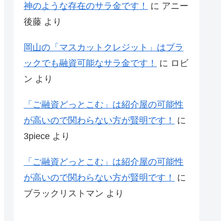
神のような存在のサラ金です！
に
アニー
後藤
より
岡山の「マスカットクレジット」はブラ
ックでも融資可能なサラ金です！
に
ロビ
ン
より
「ご融資どっとこむ」は紹介屋の可能性
が高いので関わらない方が賢明です！
に
3piece
より
「ご融資どっとこむ」は紹介屋の可能性
が高いので関わらない方が賢明です！
に
ブラックリストマン
より