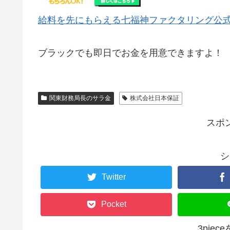
給料を先にもらえる七福神ファクタリング公
ブラックでも即日でお金を用意できますよ！
関東財務局長のサラ金
株式会社日本保証
スポ
シ
Twitter
Pocket
3pie