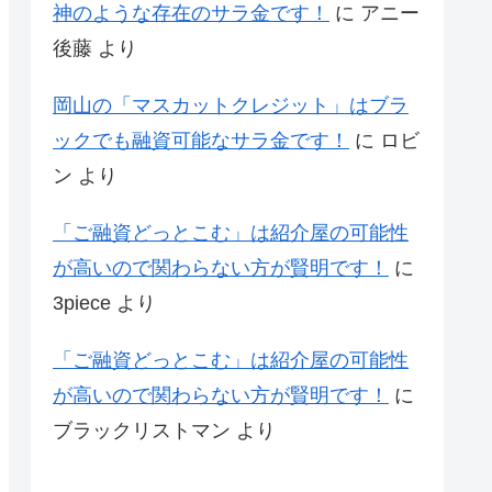
神のような存在のサラ金です！
に
アニー
後藤
より
岡山の「マスカットクレジット」はブラ
ックでも融資可能なサラ金です！
に
ロビ
ン
より
「ご融資どっとこむ」は紹介屋の可能性
が高いので関わらない方が賢明です！
に
3piece
より
「ご融資どっとこむ」は紹介屋の可能性
が高いので関わらない方が賢明です！
に
ブラックリストマン
より