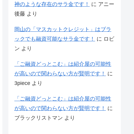
神のような存在のサラ金です！
に
アニー
後藤
より
岡山の「マスカットクレジット」はブラ
ックでも融資可能なサラ金です！
に
ロビ
ン
より
「ご融資どっとこむ」は紹介屋の可能性
が高いので関わらない方が賢明です！
に
3piece
より
「ご融資どっとこむ」は紹介屋の可能性
が高いので関わらない方が賢明です！
に
ブラックリストマン
より