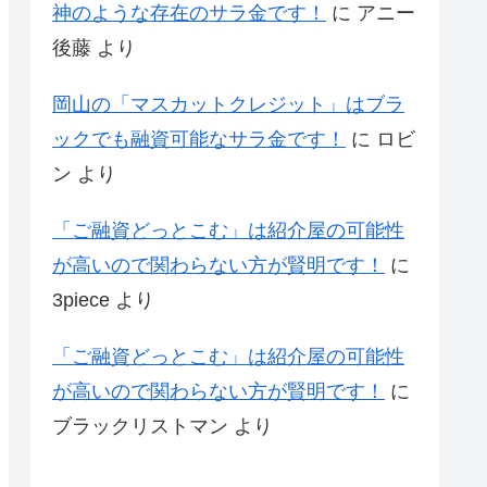
神のような存在のサラ金です！
に
アニー
後藤
より
岡山の「マスカットクレジット」はブラ
ックでも融資可能なサラ金です！
に
ロビ
ン
より
「ご融資どっとこむ」は紹介屋の可能性
が高いので関わらない方が賢明です！
に
3piece
より
「ご融資どっとこむ」は紹介屋の可能性
が高いので関わらない方が賢明です！
に
ブラックリストマン
より