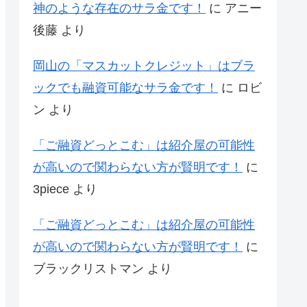
神のような存在のサラ金です！
に
アニー
後藤
より
岡山の「マスカットクレジット」はブラ
ックでも融資可能なサラ金です！
に
ロビ
ン
より
「ご融資どっとこむ」は紹介屋の可能性
が高いので関わらない方が賢明です！
に
3piece
より
「ご融資どっとこむ」は紹介屋の可能性
が高いので関わらない方が賢明です！
に
ブラックリストマン
より