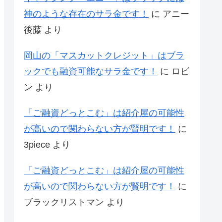
神のような存在のサラ金です！
に
アニー
後藤
より
岡山の「マスカットクレジット」はブラ
ックでも融資可能なサラ金です！
に
ロビ
ン
より
「ご融資どっとこむ」は紹介屋の可能性
が高いので関わらない方が賢明です！
に
3piece
より
「ご融資どっとこむ」は紹介屋の可能性
が高いので関わらない方が賢明です！
に
ブラックリストマン
より